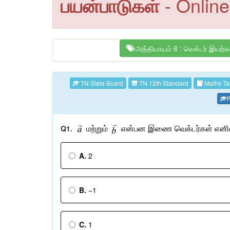
பயன்பாடுகள்
- Online
அத்தியாயம் 6 : வெக்டர் இயற்
TN State Board
TN 12th Standard
Maths Ta
P
Q1.
மற்றும்
என்பன
இணை வெக்டர்கள்
எனி
A.
2
B.
−1
C.
1