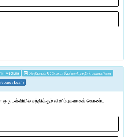
mil Medium
அத்தியாயம் 6 : வெக்டர் இயற்கணிதத்தின் பயன்பாடுகள்
repare / Learn
ை
ஒரு
புள்ளியில்
சந்திக்கும்
விளிம்புகளாகக்
கொண்ட