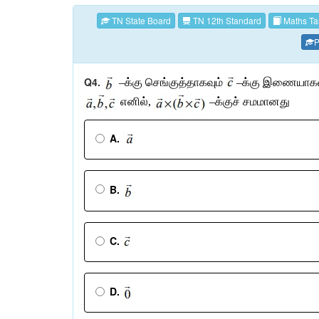
TN State Board
TN 12th Standard
Maths Ta
P
Q4.
–
க்கு
செங்குத்தாகவும்
–
க்கு
இணையாகவ
எனில்
,
–
க்குச்
சமமானது
A.
B.
C.
D.