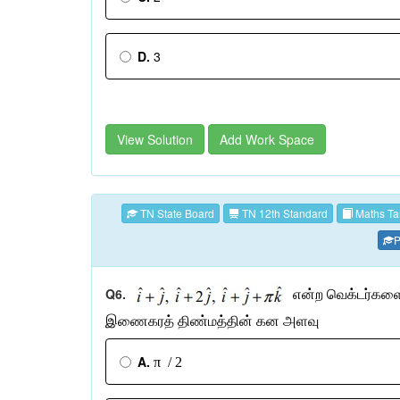
D.
3
View Solution
Add Work Space
TN State Board
TN 12th Standard
Maths Ta
P
Q6.
என்ற
வெக்டர்கள
இணைகரத்
திண்மத்தின்
கன
அளவு
A.
π / 2