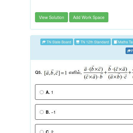
View Solution
Add Work Space
TN State Board
TN 12th Standard
Maths Ta
P
Q5.
எனில்
,
A.
1
B.
−1
C.
2