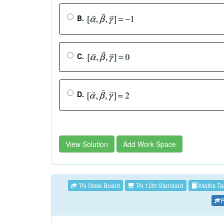
B.
C.
D.
View Solution
Add Work Space
TN State Board
TN 12th Standard
Maths Ta
P