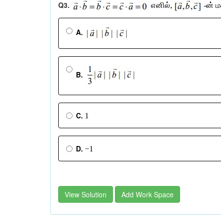
Q3.
எனில்,
-ன் மத
A.
B.
C.
1
D.
−1
View Solution
Add Work Space