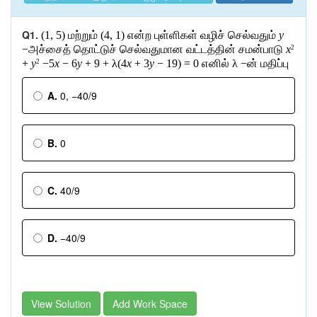
Q1.
(1, 5)
மற்றும்
(4, 1)
என்ற
புள்ளிகள்
வழிச்
செல்வதும்
y
−
அச்சைத்
தொட்டுச்
செல்வதுமான
வட்டத்தின்
சமன்பாடு
x
2
+
y
−5
x
− 6
y
+ 9 + λ(4
x
+ 3
y
− 19) = 0
எனில்
λ −
ன்
மதிப்பு
2
A.
0, −40/9
B.
0
C.
40/9
D.
−40/9
View Solution
Add Work Space