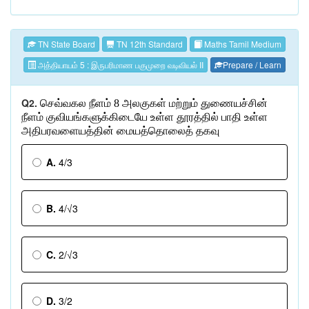
TN State Board
TN 12th Standard
Maths Tamil Medium
அத்தியாயம் 5 : இருபரிமாண பகுமுறை வடிவியல் II
Prepare / Learn
Q2.
செவ்வகல
நீளம்
8
அலகுகள்
மற்றும்
துணையச்சின்
நீளம்
குவியங்களுக்கிடையே
உள்ள
தூரத்தில்
பாதி
உள்ள
அதிபரவளையத்தின்
மையத்தொலைத்
தகவு
A.
4/3
B.
4/√3
C.
2/√3
D.
3/2