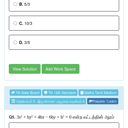
B.
5/3
C.
10/3
D.
3/5
View Solution
Add Work Space
TN State Board
TN 12th Standard
Maths Tamil Medium
அத்தியாயம் 5 : இருபரிமாண பகுமுறை வடிவியல் II
Prepare / Learn
Q5.
3
x
+ b
y
+ 4b
x
− 6b
y
+ b
= 0
என்ற
வட்டத்தின்
ஆரம்
2
2
2