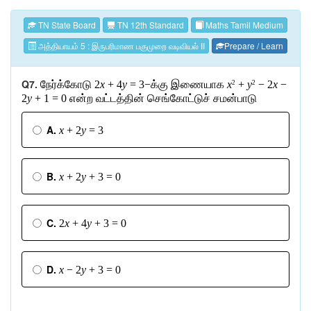
TN State Board
TN 12th Standard
Maths Tamil Medium
அத்தியாயம் 5 : இருபரிமாண பகுமுறை வடிவியல் II
Prepare / Learn
Q7.
நேர்க்கோடு
2
x
+ 4
y
= 3−
க்கு
இணையாக
x
+
y
− 2
x
−
2
2
2
y
+ 1 = 0
என்ற
வட்டத்தின்
செங்கோட்டுச்
சமன்பாடு
A.
x
+ 2
y
= 3
B.
x
+ 2
y
+ 3 = 0
C.
2
x
+ 4
y
+ 3 = 0
D.
x
− 2
y
+ 3 = 0