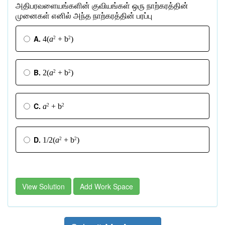
அதிபரவளையங்களின்
குவியங்கள்
ஒரு
நாற்கரத்தின்
முனைகள்
எனில்
அந்த
நாற்கரத்தின்
பரப்பு
A.
4(
a
+ b
)
2
2
B.
2(
a
+ b
)
2
2
C.
a
+ b
2
2
D.
1/2(
a
+ b
)
2
2
View Solution
Add Work Space