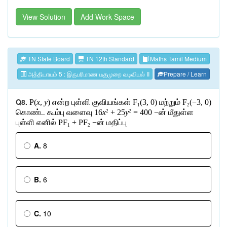
View Solution
Add Work Space
TN State Board
TN 12th Standard
Maths Tamil Medium
அத்தியாயம் 5 : இருபரிமாண பகுமுறை வடிவியல் II
Prepare / Learn
Q8.
P(
x
,
y
)
என்ற
புள்ளி
குவியங்கள்
F
(3, 0)
மற்றும்
F
(−3, 0)
1
2
கொண்ட
கூம்பு
வளைவு
16
x
+ 25
y
= 400 −
ன்
மீதுள்ள
2
2
புள்ளி
எனில்
PF
+ PF
−
ன்
மதிப்பு
1
2
A.
8
B.
6
C.
10