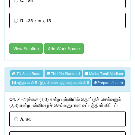
C.
−85
D.
−35 < m < 15
View Solution
Add Work Space
TN State Board
TN 12th Standard
Maths Tamil Medium
அத்தியாயம் 5 : இருபரிமாண பகுமுறை வடிவியல் II
Prepare / Learn
Q4.
x
−
அச்சை
(1,0)
என்ற
புள்ளியில்
தொட்டுச்
செல்வதும்
(2,3)
என்ற
புள்ளிவழிச்
செல்வதுமான
வட்டத்தின்
விட்டம்
A.
6/5