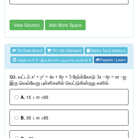
View Solution
Add Work Space
TN State Board
TN 12th Standard
Maths Tamil Medium
அத்தியாயம் 5 : இருபரிமாண பகுமுறை வடிவியல் II
Prepare / Learn
Q3.
வட்டம்
x
+
y
= 4
x
+ 8
y
+ 5
நேர்க்கோடு
3
x
−4
y
= m −
ஐ
2
2
இரு
வெவ்வேறு
புள்ளிகளில்
வெட்டுகின்றது
எனில்
A.
15 < m <65
B.
35 < m <85