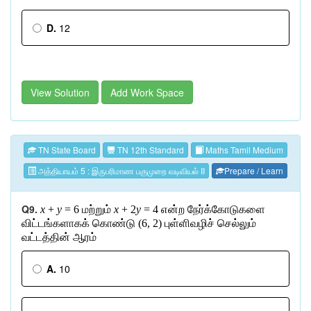
D.
12
View Solution
Add Work Space
TN State Board
TN 12th Standard
Maths Tamil Medium
அத்தியாயம் 5 : இருபரிமாண பகுமுறை வடிவியல் II
Prepare / Learn
Q9.
x
+
y
= 6
மற்றும்
x
+ 2
y
= 4
என்ற
நேர்க்கோடுகளை
விட்டங்களாகக்
கொண்டு
(6, 2)
புள்ளிவழிச்
செல்லும்
வட்டத்தின்
ஆரம்
A.
10