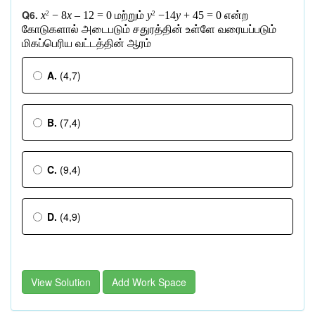
Q6.
x
− 8
x
– 12 = 0
மற்றும்
y
−14
y
+ 45 = 0
என்ற
2
2
கோடுகளால்
அடைபடும்
சதுரத்தின்
உள்ளே
வரையப்படும்
மிகப்பெரிய
வட்டத்தின்
ஆரம்
A.
(4,7)
B.
(7,4)
C.
(9,4)
D.
(4,9)
View Solution
Add Work Space