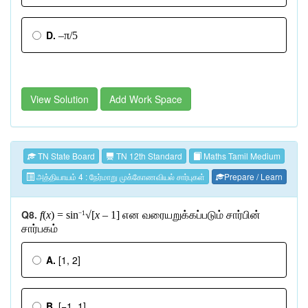
D.
–π/5
View Solution
Add Work Space
TN State Board
TN 12th Standard
Maths Tamil Medium
அத்தியாயம் 4 : நேர்மாறு முக்கோணவியல் சார்புகள்
Prepare / Learn
Q8.
f
(
x
) = sin
√[
x
– 1]
என
வரையறுக்கப்படும்
சார்பின்
−1
சார்பகம்
A.
[1, 2]
B.
[−1, 1]