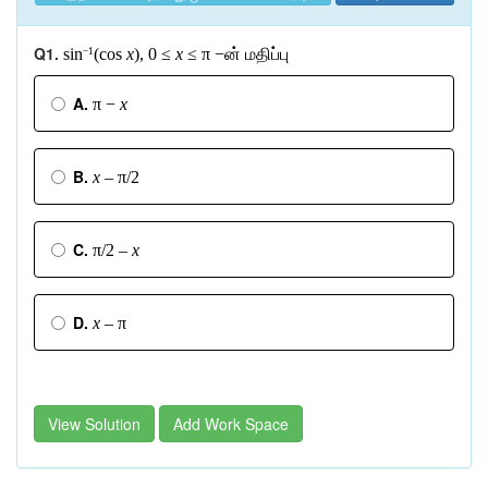
Q1.
sin
(cos
x
), 0 ≤
x
≤ π −
ன்
மதிப்பு
−1
A.
π −
x
B.
x
– π/2
C.
π/2 –
x
D.
x
– π
View Solution
Add Work Space