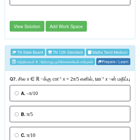
View Solution
Add Work Space
TN State Board
TN 12th Standard
Maths Tamil Medium
அத்தியாயம் 4 : நேர்மாறு முக்கோணவியல் சார்புகள்
Prepare / Learn
∈
ℝ
Q7.
சில
x
−
க்கு
cot
x
= 2π/5
எனில்
, tan
x
−
ன்
மதிப்பு
−1
−1
A.
–π/10
B.
π/5
C.
π/10