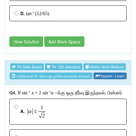
D.
tan
(12/65)
−1
View Solution
Add Work Space
TN State Board
TN 12th Standard
Maths Tamil Medium
அத்தியாயம் 4 : நேர்மாறு முக்கோணவியல் சார்புகள்
Prepare / Learn
Q4.
If sin
x
= 2 sin
α
−
க்கு
ஒரு
தீர்வு
இருந்தால்
,
பின்னர்
−1
−1
A.