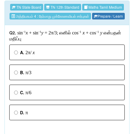
TN State Board
TN 12th Standard
Maths Tamil Medium
அத்தியாயம் 4 : நேர்மாறு முக்கோணவியல் சார்புகள்
Prepare / Learn
Q2.
sin
x
+ sin
y
= 2π/3;
எனில்
cos
x
+ cos
y
என்பதன்
−1
−1
−1
−1
மதிப்பு
A.
2π/
x
B.
π/3
C.
π/6
D.
π