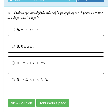
Q5.
பின்வருவனவற்றில்
எம்மதிப்புகளுக்கு
sin
(cos
x
) = π/2
−1
–
x
க்கு
மெய்யாகும்
A.
−π ≤
x
≤ 0
B.
0 ≤
x
≤ π
C.
−π/2 ≤
x
≤ π/2
D.
−π/4 ≤
x
≤ 3π/4
View Solution
Add Work Space