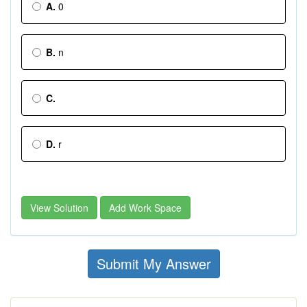
A.
0
B.
n
C.
D.
r
View Solution
Add Work Space
Submit My Answer