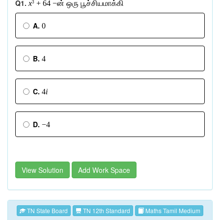
Q1.
x
+ 64 −
ன்
ஒரு
பூச்சியமாக்கி
3
A.
0
B.
4
C.
4
i
D.
−4
View Solution
Add Work Space
TN State Board
TN 12th Standard
Maths Tamil Medium