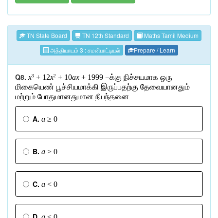
TN State Board
TN 12th Standard
Maths Tamil Medium
அத்தியாயம் 3 : சமன்பாட்டியல்
Prepare / Learn
Q8.
x
+ 12
x
+ 10
ax
+ 1999 −
க்கு
நிச்சயமாக
ஒரு
3
2
மிகையெண்
பூச்சியமாக்கி
இருப்பதற்கு
தேவையானதும்
மற்றும்
போதுமானதுமான
நிபந்தனை
A.
a
≥ 0
B.
a
> 0
C.
a
< 0
D.
a
≤ 0