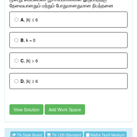
தேவையானதும்
மற்றும்
போதுமானதுமான
நிபந்தனை
A.
|k| ≤ 6
B.
k = 0
C.
|k| > 6
D.
|k| ≥ 6
View Solution
Add Work Space
TN State Board
TN 12th Standard
Maths Tamil Medium