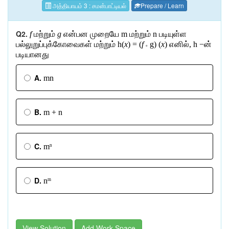
அத்தியாயம் 3 : சமன்பாட்டியல்
Prepare / Learn
Q2.
f
மற்றும்
g
என்பன
முறையே
m
மற்றும்
n
படியுள்ள
பல்லுறுப்புக்கோவைகள்
மற்றும்
h(
x
) = (
f
g) (
x
)
எனில்
, h −
ன்
°
படியானது
A.
mn
B.
m + n
C.
m
n
D.
n
m
View Solution
Add Work Space