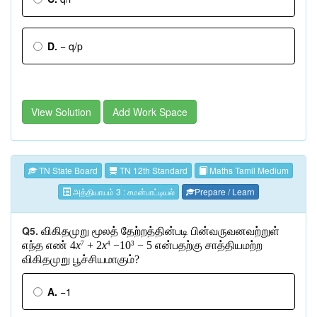
D.
− q/p
View Solution
Add Work Space
TN State Board
TN 12th Standard
Maths Tamil Medium
அத்தியாயம் 3 : சமன்பாட்டியல்
Prepare / Learn
Q5.
விகிதமுறு
மூலத்
தேற்றத்தின்படி
பின்வருவனவற்றுள்
எந்த
எண்
4
x
+ 2
x
−10
− 5
என்பதற்கு
சாத்தியமற்ற
7
4
3
விகிதமுறு
பூச்சியமாகும்
?
A.
−1