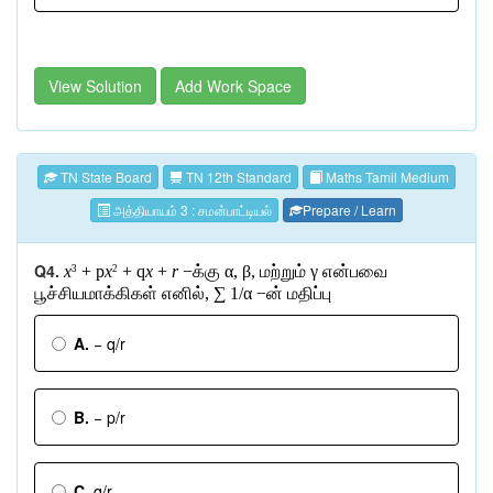
View Solution
Add Work Space
TN State Board
TN 12th Standard
Maths Tamil Medium
அத்தியாயம் 3 : சமன்பாட்டியல்
Prepare / Learn
Q4.
x
+ p
x
+ q
x
+
r
−
க்கு
α, β,
மற்றும்
γ
என்பவை
3
2
பூச்சியமாக்கிகள்
எனில்
, ∑ 1/α −
ன்
மதிப்பு
A.
− q/r
B.
− p/r
C.
q/r