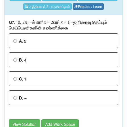
அத்தியாயம் 3 : சமன்பாட்டியல்
Prepare / Learn
Q7.
[0, 2π] −
ல்
sin
x
− 2sin
x
+ 1 −
ஐ
நிறைவு
செய்யும்
4
2
மெய்யெண்களின்
எண்ணிக்கை
A.
2
B.
4
C.
1
D.
∞
View Solution
Add Work Space