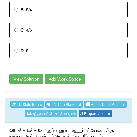
B.
5/4
C.
4/5
D.
5
View Solution
Add Work Space
TN State Board
TN 12th Standard
Maths Tamil Medium
அத்தியாயம் 3 : சமன்பாட்டியல்
Prepare / Learn
Q6.
x
− k
x
+ 9
x
எனும்
எனும்
பல்லுறுப்புக்கோவைக்கு
3
2
மூன்று
மெய்யெண்
பூச்சியமாக்கிகள்
இருப்பதற்கு