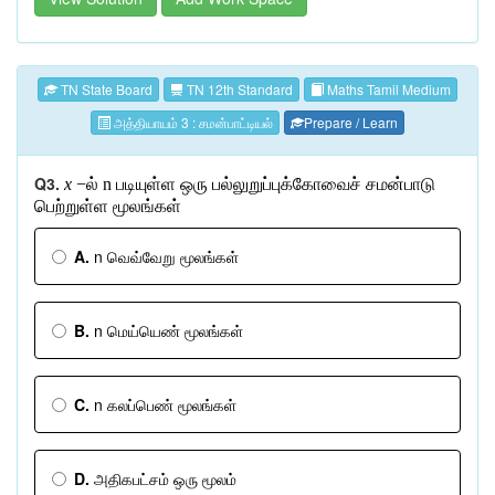
TN State Board
TN 12th Standard
Maths Tamil Medium
அத்தியாயம் 3 : சமன்பாட்டியல்
Prepare / Learn
Q3.
x
−
ல்
n
படியுள்ள
ஒரு
பல்லுறுப்புக்கோவைச்
சமன்பாடு
பெற்றுள்ள
மூலங்கள்
A.
n வெவ்வேறு மூலங்கள்
B.
n மெய்யெண் மூலங்கள்
C.
n கலப்பெண் மூலங்கள்
D.
அதிகபட்சம் ஒரு மூலம்