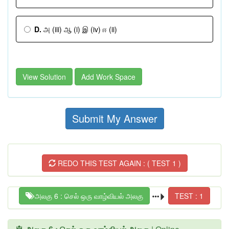
D.
அ (iii) ஆ (i) இ (iv) ஈ (ii)
View Solution
Add Work Space
Submit My Answer
REDO THIS TEST AGAIN : ( TEST 1 )
அலகு 6 : செல் ஒரு வாழ்வியல் அலகு
TEST : 1