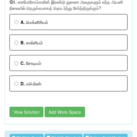
Q1.
ரைபோசோம்களின் இரண்டு துணை அலகுகளும் எந்த அயனி
நிலையில் நெருக்கமாகத் தொடர்ந்து சேர்ந்திருக்கும்?
A.
மெக்னீசியம்
B.
கால்சியம்
C.
சோடியம்
D.
ஃபெர்ரஸ்
View Solution
Add Work Space