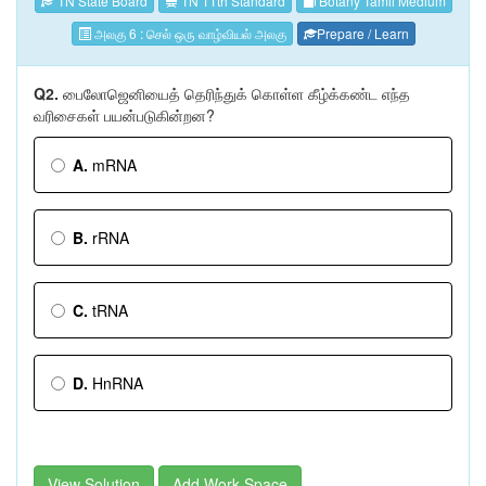
TN State Board
TN 11th Standard
Botany Tamil Medium
அலகு 6 : செல் ஒரு வாழ்வியல் அலகு
Prepare / Learn
Q2.
பைலோஜெனியைத் தெரிந்துக் கொள்ள கீழ்க்கண்ட எந்த
வரிசைகள் பயன்படுகின்றன?
A.
mRNA
B.
rRNA
C.
tRNA
D.
HnRNA
View Solution
Add Work Space