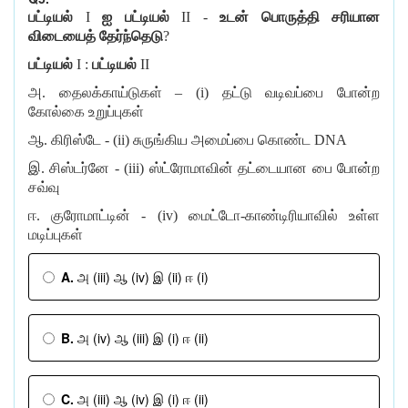
பட்டியல்
I
ஐ
பட்டியல்
II -
உடன்
பொருத்தி
சரியான
விடையைத்
தேர்ந்தெடு
?
பட்டியல்
I
:
பட்டியல்
II
அ
.
தைலக்காய்டுகள்
– (i)
தட்டு
வடிவப்பை
போன்ற
கோல்கை
உறுப்புகள்
ஆ
.
கிரிஸ்டே
- (ii)
சுருங்கிய
அமைப்பை
கொண்ட
DNA
இ
.
சிஸ்டர்னே
- (iii)
ஸ்ட்ரோமாவின்
தட்டையான
பை
போன்ற
சவ்வு
ஈ
.
குரோமாட்டின்
- (iv)
மைட்டோ
-
காண்டிரியாவில்
உள்ள
மடிப்புகள்
A.
அ (iii) ஆ (iv) இ (ii) ஈ (i)
B.
அ (iv) ஆ (iii) இ (i) ஈ (ii)
C.
அ (iii) ஆ (iv) இ (i) ஈ (ii)