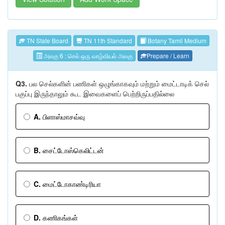
TN State Board
TN 11th Standard
Botany Tamil Medium
அலகு 6 : செல் ஒரு வாழ்வியல் அலகு
Prepare / Learn
Q3.
பல செல்களின் பணிகள் ஒழுங்காகவும் மற்றும் மைட்டாடிக் செல்
பகுப்பு இருந்தாலும் கூட இவைகளைப் பெற்றிருப்பதில்லை
A.
பிளாஸ்மாசவ்வு
B.
சைட்டோஸ்கெலிட்டன்
C.
மைட்டோகாண்டிரியா
D.
கணிகங்கள்