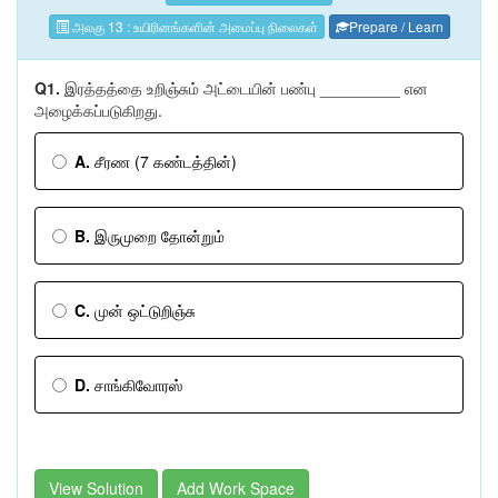
அலகு 13 : உயிரினங்களின் அமைப்பு நிலைகள்
Prepare / Learn
Q1.
இரத்தத்தை உறிஞ்சும் அட்டையின் பண்பு _________ என
அழைக்கப்படுகிறது.
A.
சீரண (7 கண்டத்தின்)
B.
இருமுறை தோன்றும்
C.
முன் ஒட்டுறிஞ்சு
D.
சாங்கிவோரஸ்
View Solution
Add Work Space