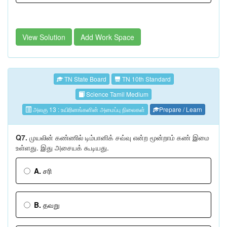
View Solution
Add Work Space
TN State Board
TN 10th Standard
Science Tamil Medium
அலகு 13 : உயிரினங்களின் அமைப்பு நிலைகள்
Prepare / Learn
Q7.
முயலின் கண்ணில் டிம்பானிக் சவ்வு என்ற மூன்றாம் கண் இமை
உள்ளது. இது அசையக் கூடியது.
A.
சரி
B.
தவறு