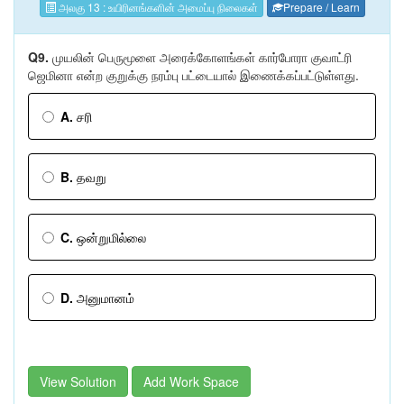
அலகு 13 : உயிரினங்களின் அமைப்பு நிலைகள்
Prepare / Learn
Q9.
முயலின் பெருமூளை அரைக்கோளங்கள் கார்போரா குவாட்ரி
ஜெமினா என்ற குறுக்கு நரம்பு பட்டையால் இணைக்கப்பட்டுள்ளது.
A.
சரி
B.
தவறு
C.
ஒன்றுமில்லை
D.
அனுமானம்
View Solution
Add Work Space